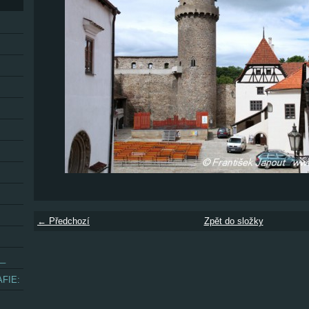
← Předchozí
Zpět do složky
__
FIE: