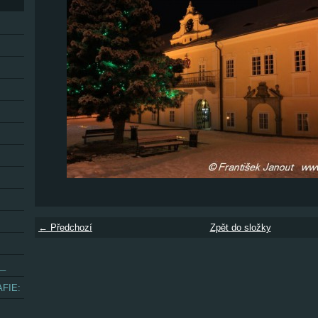
← Předchozí
Zpět do složky
__
FIE: