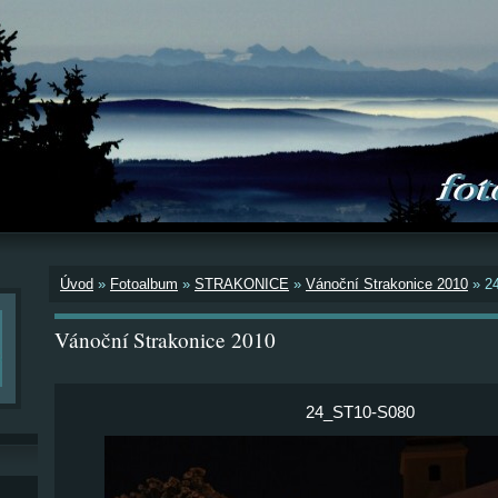
Úvod
»
Fotoalbum
»
STRAKONICE
»
Vánoční Strakonice 2010
»
2
Vánoční Strakonice 2010
24_ST10-S080