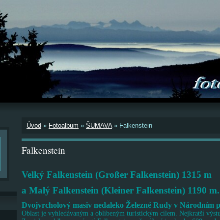
Úvod
»
Fotoalbum
»
ŠUMAVA
»
Falkenstein
Falkenstein
Velký Falkenstein (Großer Falkenstein) 1
a Malý Falkenstein (Kleiner Falkenstein) 1190 m.
Dvojvrcholový masiv nedaleko Železné Rudy v Národním p
Oblast je vyhledávaným a oblíbeným turistickým cílem. Nejkratší výstu