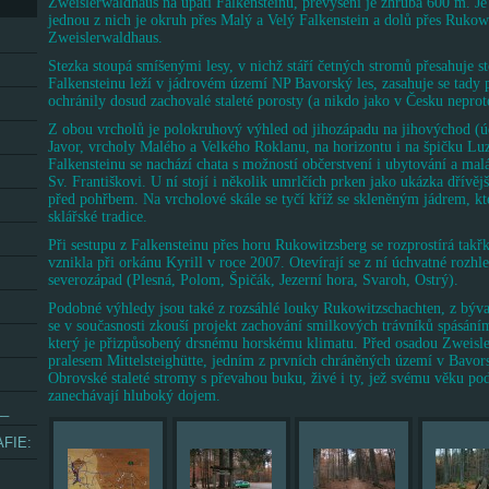
Zweislerwaldhaus na úpatí Falkensteinu, převýšení je zhruba 600 m. Je 
jednou z nich je okruh přes Malý a Velý Falkenstein a dolů přes Rukow
Zweislerwaldhaus.
Stezka stoupá smíšenými lesy, v nichž stáří četných stromů přesahuje st
Falkensteinu leží v jádrovém území NP Bavorský les, zasahuje se tady p
ochránily dosud zachovalé staleté porosty (a nikdo jako v Česku neprote
Z obou vrcholů je polokruhový výhled od jihozápadu na jihovýchod (ú
Javor, vrcholy Malého a Velkého Roklanu, na horizontu i na špičku L
Falkensteinu se nachází chata s možností občerstvení i ubytování a malá
Sv. Františkovi. U ní stojí i několik umrlčích prken jako ukázka dřívě
před pohřbem. Na vrcholové skále se tyčí kříž se skleněným jádrem, kt
sklářské tradice.
Při sestupu z Falkensteinu přes horu Rukowitzsberg se rozprostírá takřk
vznikla při orkánu Kyrill v roce 2007. Otevírají se z ní úchvatné rozh
severozápad (Plesná, Polom, Špičák, Jezerní hora, Svaroh, Ostrý).
Podobné výhledy jsou také z rozsáhlé louky Rukowitzschachten, z býval
se v současnosti zkouší projekt zachování smilkových trávníků spásání
který je přizpůsobený drsnému horskému klimatu. Před osadou Zweisle
pralesem Mittelsteighütte, jedním z prvních chráněných území v Bavor
Obrovské staleté stromy s převahou buku, živé i ty, jež svému věku pod
zanechávají hluboký dojem.
__
FIE: