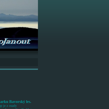
315 m
arku Bavorský les.
p je z osady