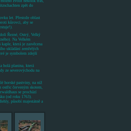
možno zvolit několik tras,
itzschachten zpět do
ovku let. Přestože oblast
roti kůrovci, aby se
stuje!).
dolí Řezné, Ostrý, Velký
uzného). Na Velkém
 kaple, která je zasvěcena
jšího ukládání zemřelých
eré je symbolem zdejší
a holá planina, která
ledy ze severovýchodu na
é horské pastviny, na níž
m ostřic červeným skotem,
rwaldhaus se prochází
sku (od roku 1763).
lehly, působí majestátně a